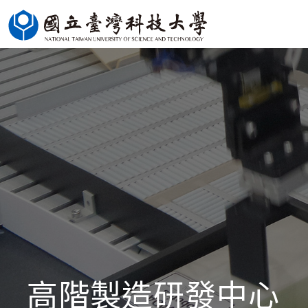
跳
到
主
要
內
容
區
塊
高階製造研發中心